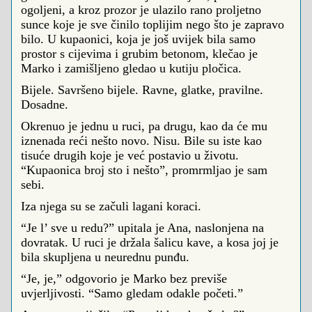
ogoljeni, a kroz prozor je ulazilo rano proljetno
sunce koje je sve činilo toplijim nego što je zapravo
bilo. U kupaonici, koja je još uvijek bila samo
prostor s cijevima i grubim betonom, klečao je
Marko i zamišljeno gledao u kutiju pločica.
Bijele. Savršeno bijele. Ravne, glatke, pravilne.
Dosadne.
Okrenuo je jednu u ruci, pa drugu, kao da će mu
iznenada reći nešto novo. Nisu. Bile su iste kao
tisuće drugih koje je već postavio u životu.
“Kupaonica broj sto i nešto”, promrmljao je sam
sebi.
Iza njega su se začuli lagani koraci.
“Je l’ sve u redu?” upitala je Ana, naslonjena na
dovratak. U ruci je držala šalicu kave, a kosa joj je
bila skupljena u neurednu punđu.
“Je, je,” odgovorio je Marko bez previše
uvjerljivosti. “Samo gledam odakle početi.”