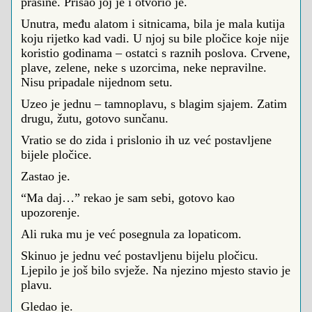
prašine. Prišao joj je i otvorio je.
Unutra, među alatom i sitnicama, bila je mala kutija
koju rijetko kad vadi. U njoj su bile pločice koje nije
koristio godinama – ostatci s raznih poslova. Crvene,
plave, zelene, neke s uzorcima, neke nepravilne.
Nisu pripadale nijednom setu.
Uzeo je jednu – tamnoplavu, s blagim sjajem. Zatim
drugu, žutu, gotovo sunčanu.
Vratio se do zida i prislonio ih uz već postavljene
bijele pločice.
Zastao je.
“Ma daj…” rekao je sam sebi, gotovo kao
upozorenje.
Ali ruka mu je već posegnula za lopaticom.
Skinuo je jednu već postavljenu bijelu pločicu.
Ljepilo je još bilo svježe. Na njezino mjesto stavio je
plavu.
Gledao je.