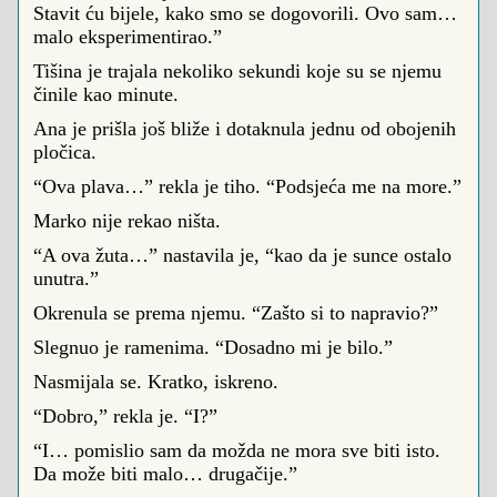
Stavit ću bijele, kako smo se dogovorili. Ovo sam…
malo eksperimentirao.”
Tišina je trajala nekoliko sekundi koje su se njemu
činile kao minute.
Ana je prišla još bliže i dotaknula jednu od obojenih
pločica.
“Ova plava…” rekla je tiho. “Podsjeća me na more.”
Marko nije rekao ništa.
“A ova žuta…” nastavila je, “kao da je sunce ostalo
unutra.”
Okrenula se prema njemu. “Zašto si to napravio?”
Slegnuo je ramenima. “Dosadno mi je bilo.”
Nasmijala se. Kratko, iskreno.
“Dobro,” rekla je. “I?”
“I… pomislio sam da možda ne mora sve biti isto.
Da može biti malo… drugačije.”