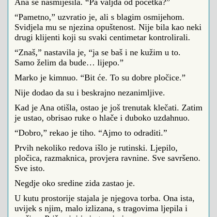
Ana se nasmiješila. “Pa valjda od početka?”
“Pametno,” uzvratio je, ali s blagim osmijehom.
Svidjela mu se njezina opuštenost. Nije bila kao neki
drugi klijenti koji su svaki centimetar kontrolirali.
“Znaš,” nastavila je, “ja se baš i ne kužim u to.
Samo želim da bude… lijepo.”
Marko je kimnuo. “Bit će. To su dobre pločice.”
Nije dodao da su i beskrajno nezanimljive.
Kad je Ana otišla, ostao je još trenutak klečati. Zatim
je ustao, obrisao ruke o hlače i duboko uzdahnuo.
“Dobro,” rekao je tiho. “Ajmo to odraditi.”
Prvih nekoliko redova išlo je rutinski. Ljepilo,
pločica, razmaknica, provjera ravnine. Sve savršeno.
Sve isto.
Negdje oko sredine zida zastao je.
U kutu prostorije stajala je njegova torba. Ona ista,
uvijek s njim, malo izlizana, s tragovima ljepila i