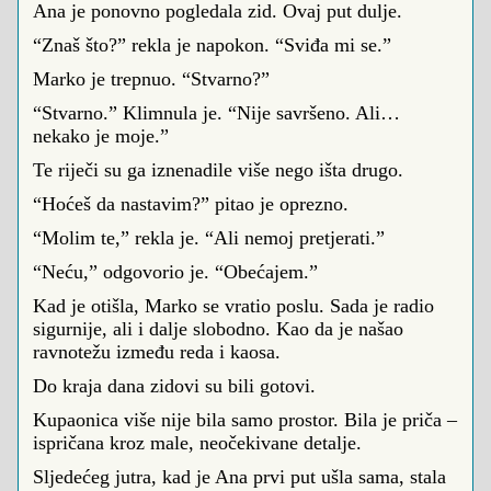
Ana je ponovno pogledala zid. Ovaj put dulje.
“Znaš što?” rekla je napokon. “Sviđa mi se.”
Marko je trepnuo. “Stvarno?”
“Stvarno.” Klimnula je. “Nije savršeno. Ali…
nekako je moje.”
Te riječi su ga iznenadile više nego išta drugo.
“Hoćeš da nastavim?” pitao je oprezno.
“Molim te,” rekla je. “Ali nemoj pretjerati.”
“Neću,” odgovorio je. “Obećajem.”
Kad je otišla, Marko se vratio poslu. Sada je radio
sigurnije, ali i dalje slobodno. Kao da je našao
ravnotežu između reda i kaosa.
Do kraja dana zidovi su bili gotovi.
Kupaonica više nije bila samo prostor. Bila je priča –
ispričana kroz male, neočekivane detalje.
Sljedećeg jutra, kad je Ana prvi put ušla sama, stala