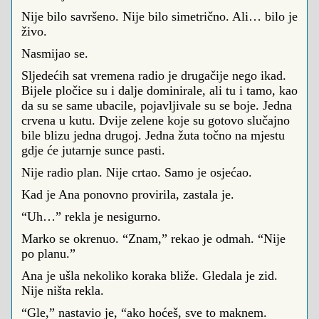
Nije bilo savršeno. Nije bilo simetrično. Ali… bilo je
živo.
Nasmijao se.
Sljedećih sat vremena radio je drugačije nego ikad.
Bijele pločice su i dalje dominirale, ali tu i tamo, kao
da su se same ubacile, pojavljivale su se boje. Jedna
crvena u kutu. Dvije zelene koje su gotovo slučajno
bile blizu jedna drugoj. Jedna žuta točno na mjestu
gdje će jutarnje sunce pasti.
Nije radio plan. Nije crtao. Samo je osjećao.
Kad je Ana ponovno provirila, zastala je.
“Uh…” rekla je nesigurno.
Marko se okrenuo. “Znam,” rekao je odmah. “Nije
po planu.”
Ana je ušla nekoliko koraka bliže. Gledala je zid.
Nije ništa rekla.
“Gle,” nastavio je, “ako hoćeš, sve to maknem.