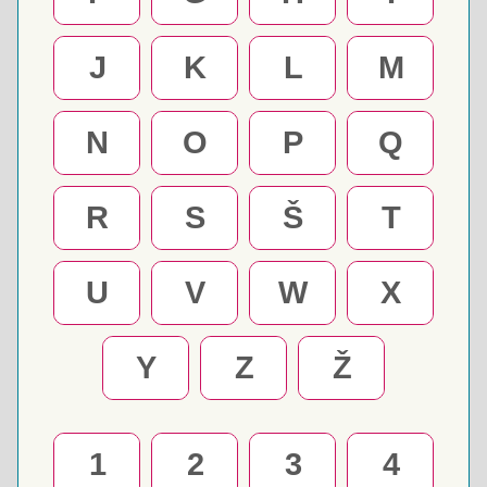
J
K
L
M
N
O
P
Q
R
S
Š
T
U
V
W
X
Y
Z
Ž
1
2
3
4