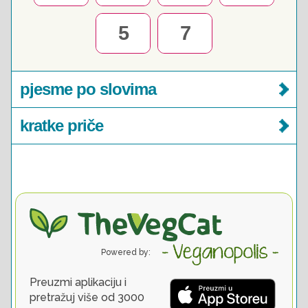
5
7
pjesme po slovima
kratke priče