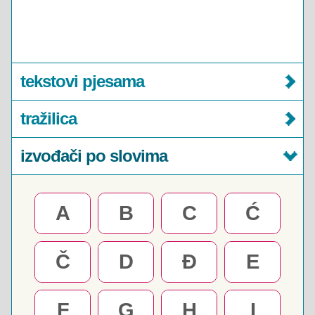
tekstovi pjesama
tražilica
izvođači po slovima
A
B
C
Ć
Č
D
Đ
E
F
G
H
I