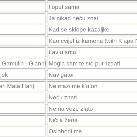
I opet sama
Ja nikad neću znat
Kad se sklope kazaljke
Kao cvijet iz kamena (with Klapa N
Lav u srcu
vo Gamulin - Gianni)
Mogla sam te sto put' izdati
ijek
Navigator
ri Mata Hari)
Ne mazi me k'o on
Neću znati
Nema veze zlato
Ničija žena
Oslobodi me