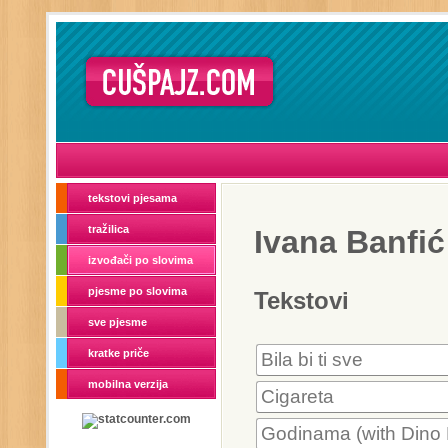
tekstovi pjesama
tražilica
Ivana Banfić
izvođači po slovima
pjesme po slovima
Tekstovi
sve pjesme
kratke priče
Bila bi ti sve
mobilna verzija
Cigareta
Godinama (with Dino 