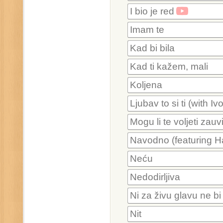
I bio je red
Imam te
Kad bi bila
Kad ti kažem, mali
Koljena
Ljubav to si ti (with I
Mogu li te voljeti zauv
Navodno (featuring Ha
Neću
Nedodirljiva
Ni za živu glavu ne bi
Nit