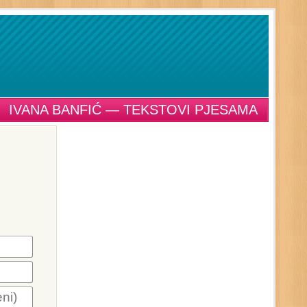
IVANA BANFIĆ — TEKSTOVI PJESAMA
ni)