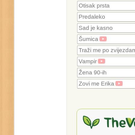
Otisak prsta
Predaleko
Sad je kasno
Šumica
Traži me po zvijezda
Vampir
Žena 90-ih
Zovi me Erika