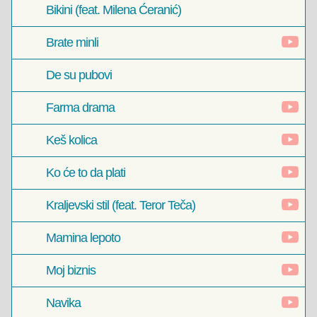
Bikini (feat. Milena Ćeranić)
Brate minli
De su pubovi
Farma drama
Keš kolica
Ko će to da plati
Kraljevski stil (feat. Teror Teča)
Mamina lepoto
Moj biznis
Navika