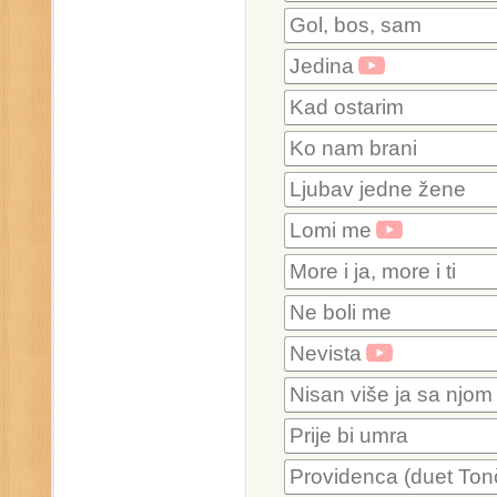
Gol, bos, sam
Jedina
Kad ostarim
Ko nam brani
Ljubav jedne žene
Lomi me
More i ja, more i ti
Ne boli me
Nevista
Nisan više ja sa njom
Prije bi umra
Providenca (duet Ton