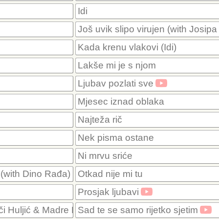
Idi
Još uvik slipo virujen (with Josipa
Kada krenu vlakovi (Idi)
Lakše mi je s njom
Ljubav pozlati sve
Mjesec iznad oblaka
Najteža rič
Nek pisma ostane
Ni mrvu sriće
 (with Dino Rađa)
Otkad nije mi tu
Prosjak ljubavi
či Huljić & Madre Badessa)
Sad te se samo rijetko sjetim