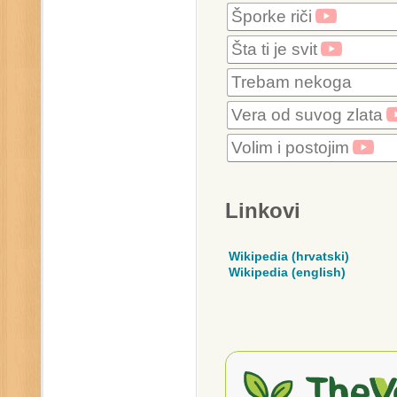
Šporke riči
Šta ti je svit
Trebam nekoga
Vera od suvog zlata
Volim i postojim
Linkovi
Wikipedia (hrvatski)
Wikipedia (english)