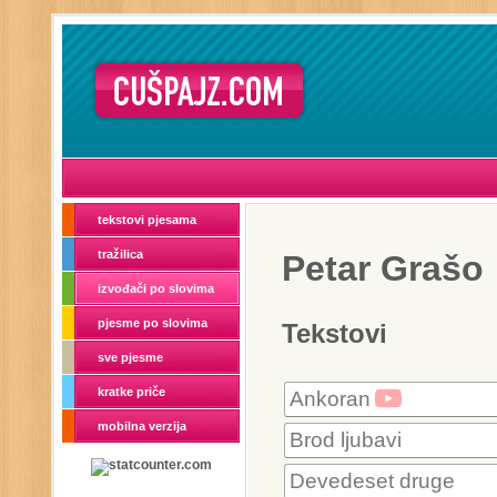
tekstovi pjesama
tražilica
Petar Grašo
izvođači po slovima
pjesme po slovima
Tekstovi
sve pjesme
kratke priče
Ankoran
mobilna verzija
Brod ljubavi
Devedeset druge