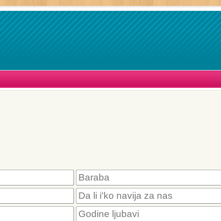
Baraba
Da li i'ko navija za nas
Godine ljubavi