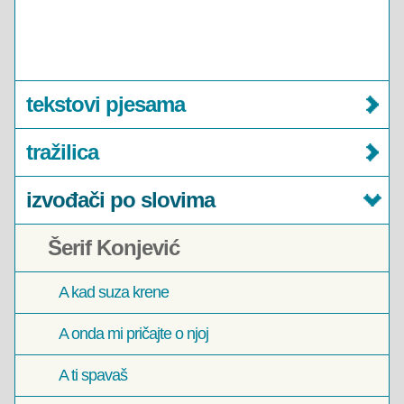
tekstovi pjesama
tražilica
izvođači po slovima
Šerif Konjević
A kad suza krene
A onda mi pričajte o njoj
A ti spavaš