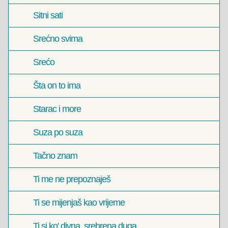
Sitni sati
Srećno svima
Srećo
Šta on to ima
Starac i more
Suza po suza
Tačno znam
Ti me ne prepoznaješ
Ti se mijenjaš kao vrijeme
Ti si ko' divna, srebrena duga