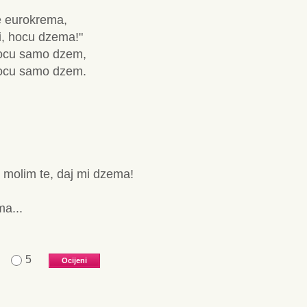
 eurokrema,
i, hocu dzema!"
ocu samo dzem,
ocu samo dzem.
molim te, daj mi dzema!
a...
5