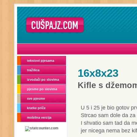
tekstovi pjesama
16x8x23
tražilica
izvođači po slovima
Kifle s džemo
pjesme po slovima
sve pjesme
U 5 i 25 je bio gotov pr
kratke priče
Strcao sam dole da za
mobilna verzija
I shvatio sam tad da 
jer nicega nema bez ki