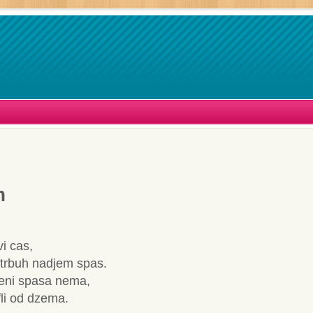
m
vi cas,
 trbuh nadjem spas.
meni spasa nema,
fli od dzema.