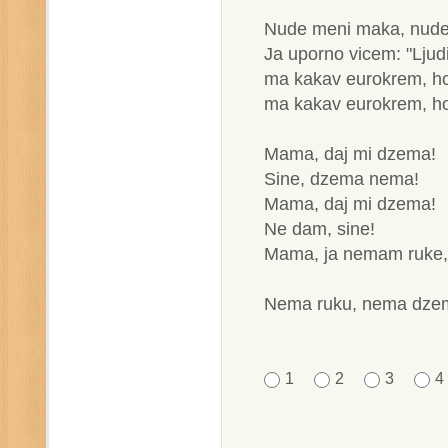
Nude meni maka, nude
Ja uporno vicem: "Ljud
ma kakav eurokrem, h
ma kakav eurokrem, h
Mama, daj mi dzema!
Sine, dzema nema!
Mama, daj mi dzema!
Ne dam, sine!
Mama, ja nemam ruke, 
Nema ruku, nema dzem
1
2
3
4