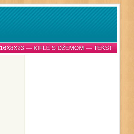
16X8X23 — KIFLE S DŽEMOM — TEKST