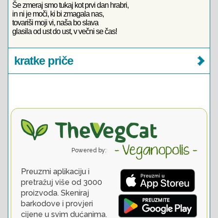
Še zmeraj smo tukaj kot prvi dan hrabri,
in ni je moči, ki bi zmagala nas,
tovariši moji vi, naša bo slava
glasila od ust do ust, v večni se čas!
kratke priče