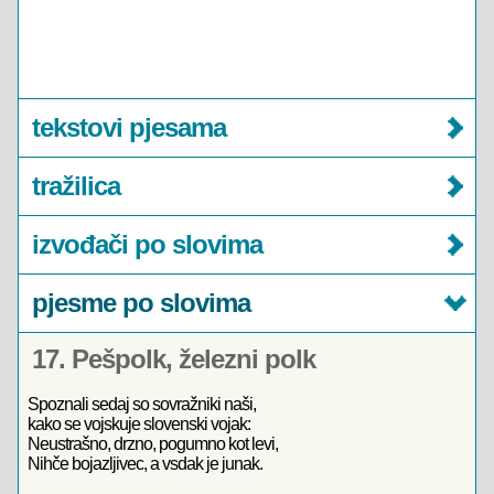
tekstovi pjesama
tražilica
izvođači po slovima
pjesme po slovima
17. Pešpolk, železni polk
Spoznali sedaj so sovražniki naši,
kako se vojskuje slovenski vojak:
Neustrašno, drzno, pogumno kot levi,
Nihče bojazljivec, a vsdak je junak.