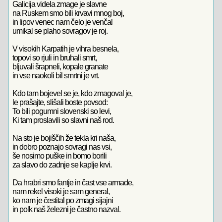
Galicija videla zmage je slavne
na Ruskem smo bili krvavi mnog boj,
in lipov venec nam čelo je venčal
umikal se plaho sovragov je roj.
V visokih Karpatih je vihra besnela,
topovi so rjuli in bruhali smrt,
bljuvali šrapneli, kopale granate
in vse naokoli bil smrtni je vrt.
Kdo tam bojevel se je, kdo zmagoval je,
le prašajte, slišali boste povsod:
To bili pogumni slovenski so levi,
Ki tam proslavili so slavni naš rod.
Na sto je bojiščih že tekla kri naša,
in dobro poznajo sovragi nas vsi,
še nosimo puške in bomo borili
za slavo do zadnje se kaplje krvi.
Da hrabri smo fantje in čast vse armade,
nam rekel visoki je sam general,
ko nam je čestital po zmagi sijajni
in polk naš železni je častno nazval.