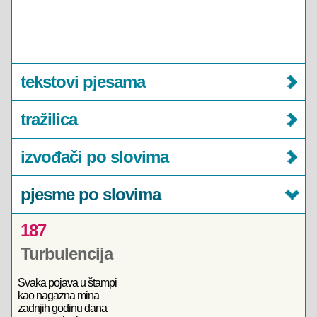
tekstovi pjesama
tražilica
izvođači po slovima
pjesme po slovima
187
Turbulencija
Svaka pojava u štampi
kao nagazna mina
zadnjih godinu dana