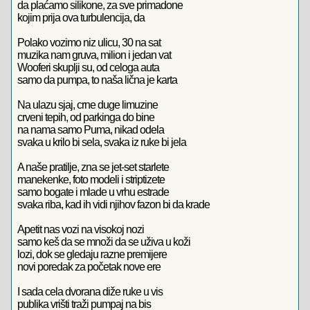
da plaćamo silikone, za sve primadone
kojim prija ova turbulencija, da
Polako vozimo niz ulicu, 30 na sat
muzika nam gruva, milion i jedan vat
Wooferi skuplji su, od celoga auta
samo da pumpa, to naša lična je karta
Na ulazu sjaj, crne duge limuzine
crveni tepih, od parkinga do bine
na nama samo Puma, nikad odela
svaka u krilo bi sela, svaka iz ruke bi jela
A naše pratilje, zna se jet-set starlete
manekenke, foto modeli i striptizete
samo bogate i mlade u vrhu estrade
svaka riba, kad ih vidi njihov fazon bi da krade
Apetit nas vozi na visokoj nozi
samo keš da se množi da se uživa u koži
lozi, dok se gledaju razne premijere
novi poredak za početak nove ere
I sada cela dvorana diže ruke u vis
publika vrišti traži pumpaj na bis