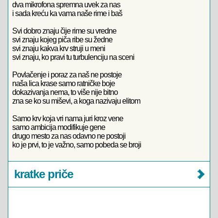
dva mikrofona spremna uvek za nas
i sada kreću ka vama naše rime i baš
Svi dobro znaju čije rime su vredne
svi znaju kojeg piča ribe su žedne
svi znaju kakva krv struji u meni
svi znaju, ko pravi tu turbulenciju na sceni
Povlačenje i poraz za naš ne postoje
naša lica krase samo ratničke boje
dokazivanja nema, to više nije bitno
zna se ko su miševi, a koga nazivaju elitom
Samo krv koja vri nama juri kroz vene
samo ambicija modifikuje gene
drugo mesto za nas odavno ne postoji
ko je prvi, to je važno, samo pobeda se broji
kratke priče