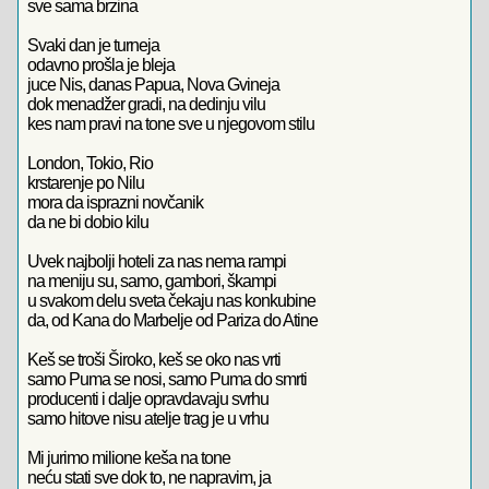
sve sama brzina
Svaki dan je turneja
odavno prošla je bleja
juce Nis, danas Papua, Nova Gvineja
dok menadžer gradi, na dedinju vilu
kes nam pravi na tone sve u njegovom stilu
London, Tokio, Rio
krstarenje po Nilu
mora da isprazni novčanik
da ne bi dobio kilu
Uvek najbolji hoteli za nas nema rampi
na meniju su, samo, gambori, škampi
u svakom delu sveta čekaju nas konkubine
da, od Kana do Marbelje od Pariza do Atine
Keš se troši Široko, keš se oko nas vrti
samo Puma se nosi, samo Puma do smrti
producenti i dalje opravdavaju svrhu
samo hitove nisu atelje trag je u vrhu
Mi jurimo milione keša na tone
neću stati sve dok to, ne napravim, ja