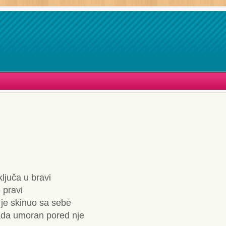
ljuča u bravi
e pravi
je skinuo sa sebe
pada umoran pored nje