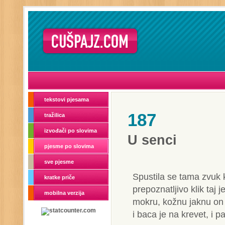
tekstovi pjesama
187
tražilica
izvođači po slovima
U senci
pjesme po slovima
sve pjesme
Spustila se tama zvuk k
kratke priče
prepoznatljivo klik taj j
mobilna verzija
mokru, kožnu jaknu on 
i baca je na krevet, i 