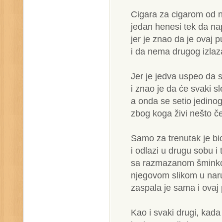
Cigara za cigarom od nj
jedan henesi tek da na
jer je znao da je ovaj p
i da nema drugog izla
Jer je jedva uspeo da 
i znao je da će svaki sl
a onda se setio jedino
zbog koga živi nešto č
Samo za trenutak je bio
i odlazi u drugu sobu i 
sa razmazanom šmin
njegovom slikom u nar
zaspala je sama i ovaj 
Kao i svaki drugi, kad