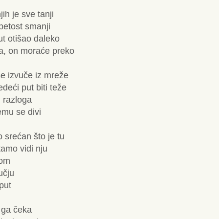
ih je sve tanji
petost smanji
ut otišao daleko
za, on moraće preko
se izvuče iz mreže
edeći put biti teže
g razloga
emu se divi
 srećan što je tu
tamo vidi nju
kom
učju
put
a ga čeka