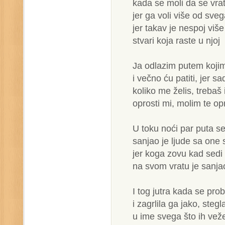
kada se moli da se vra
jer ga voli više od sve
jer takav je nespoj vi
stvari koja raste u njoj
Ja odlazim putem koji
i večno ću patiti, jer 
koliko me želis, trebaš i
oprosti mi, molim te op
U toku noći par puta s
sanjao je ljude sa one 
jer koga zovu kad sedi
na svom vratu je sanja
I tog jutra kada se pro
i zagrlila ga jako, steg
u ime svega što ih vež