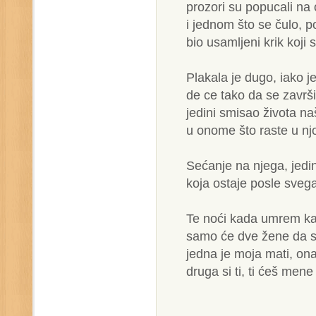
prozori su popucali na 
i jednom što se čulo, p
bio usamljeni krik koji 
Plakala je dugo, iako j
de ce tako da se završi
jedini smisao života naš
u onome što raste u njo
Sećanje na njega, jedi
koja ostaje posle sveg
Te noći kada umrem k
samo će dve žene da 
jedna je moja mati, ona
druga si ti, ti ćeš mene 