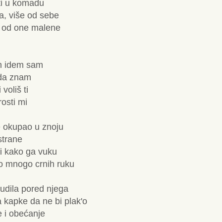
ti u komadu
ga, više od sebe
še od one malene
m idem sam
sada znam
 voliš ti
rosti mi
e okupao u znoju
strane
 i kako ga vuku
o mnogo crnih ruku
budila pored njega
la kapke da ne bi plak'o
e i obećanje