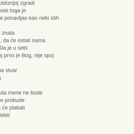
obliznjoj zgradi
osle toga je
se ponavljao kao neki stih
e znala
, da će ostati sama
la je u sebi
j prvo je Bog, nije spoj
na stvar
a
ada mene ne bude
se probude
 će plakati
kleti