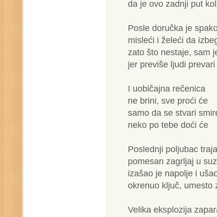
da je ovo zadnji put kol
Posle doručka je spako
misleći i želeći da izb
zato što nestaje, sam je
jer previše ljudi prevari
I uobičajna rečenica
ne brini, sve proći će
samo da se stvari smir
neko po tebe doći će
Poslednji poljubac traj
pomesan zagrljaj u su
izašao je napolje i uša
okrenuo ključ, umesto
Velika eksplozija zapa