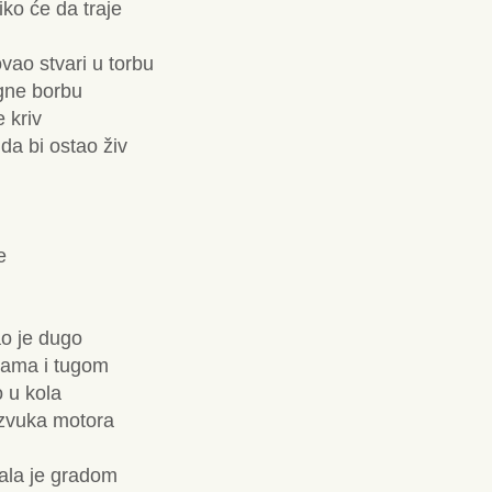
iko će da traje
vao stvari u torbu
egne borbu
 kriv
 da bi ostao živ
e
ao je dugo
zama i tugom
o u kola
 zvuka motora
rala je gradom