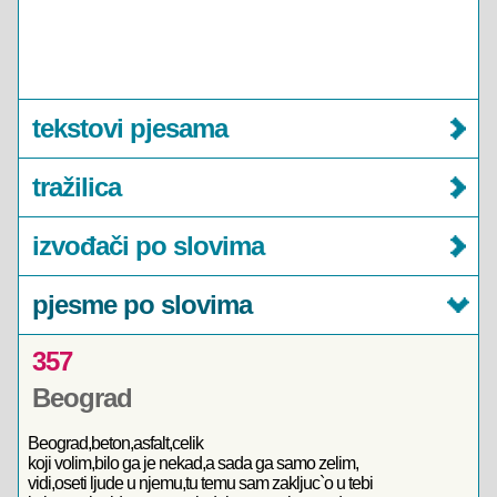
tekstovi pjesama
tražilica
izvođači po slovima
pjesme po slovima
357
Beograd
Beograd,beton,asfalt,celik
koji volim,bilo ga je nekad,a sada ga samo zelim,
vidi,oseti ljude u njemu,tu temu sam zakljuc`o u tebi