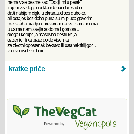
nema vise pesme kao "Dodji mi u petak"
zajebi vise taj glupi klan dobar dan sad cu
da ti nabijem ciglu u ekran...udises duboko,
ali ostajes bez daha puna su mi pluca govorim
bez straha uradjeni prevarom na ivici smo ponora
u usima nam zavija sodoma i gomora...
droga i korupcija masovna destrukcija
gazenje i frka brate dokle vise trka
za zivotni opostanak bekstvo ili ostanak,fitilj gori...
za ovo ovde se bori...
kratke priče