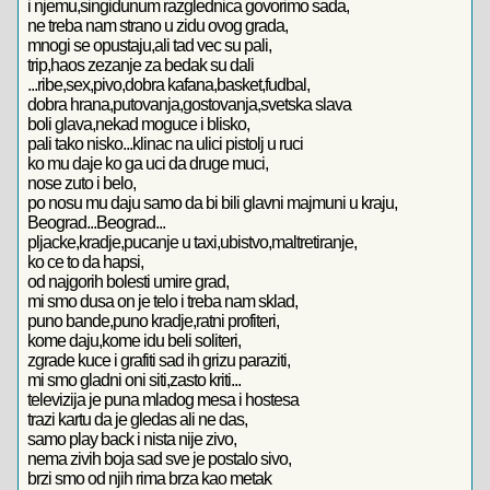
i njemu,singidunum razglednica govorimo sada,
ne treba nam strano u zidu ovog grada,
mnogi se opustaju,ali tad vec su pali,
trip,haos zezanje za bedak su dali
...ribe,sex,pivo,dobra kafana,basket,fudbal,
dobra hrana,putovanja,gostovanja,svetska slava
boli glava,nekad moguce i blisko,
pali tako nisko...klinac na ulici pistolj u ruci
ko mu daje ko ga uci da druge muci,
nose zuto i belo,
po nosu mu daju samo da bi bili glavni majmuni u kraju,
Beograd...Beograd...
pljacke,kradje,pucanje u taxi,ubistvo,maltretiranje,
ko ce to da hapsi,
od najgorih bolesti umire grad,
mi smo dusa on je telo i treba nam sklad,
puno bande,puno kradje,ratni profiteri,
kome daju,kome idu beli soliteri,
zgrade kuce i grafiti sad ih grizu paraziti,
mi smo gladni oni siti,zasto kriti...
televizija je puna mladog mesa i hostesa
trazi kartu da je gledas ali ne das,
samo play back i nista nije zivo,
nema zivih boja sad sve je postalo sivo,
brzi smo od njih rima brza kao metak