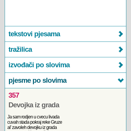
tekstovi pjesama
tražilica
izvođači po slovima
pjesme po slovima
357
Devojka iz grada
Ja sam rodjen u cvecu livada
cuvah stada pokraj reke Gruze
al' zavoleh devojku iz grada