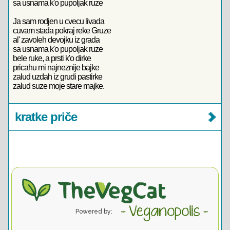
sa usnama k'o pupoljak ruze
Ja sam rodjen u cvecu livada
cuvam stada pokraj reke Gruze
al' zavoleh devojku iz grada
sa usnama k'o pupoljak ruze
bele ruke, a prsti k'o dirke
pricahu mi najneznije bajke
zalud uzdah iz grudi pastirke
zalud suze moje stare majke.
kratke priče