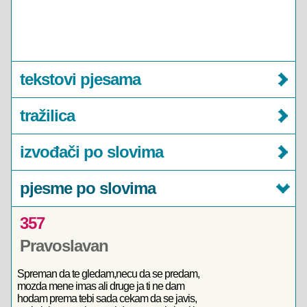
tekstovi pjesama
tražilica
izvođači po slovima
pjesme po slovima
357
Pravoslavan
Spreman da te gledam,necu da se predam,
mozda mene imas ali druge ja ti ne dam
hodam prema tebi sada cekam da se javis,