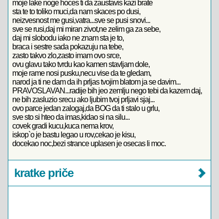
moje lake noge hoces ti da zaustavis kazi brate
sta te to toliko muci,da nam skaces po dusi,
neizvesnost me gusi,vatra...sve se pusi snovi...
sve se rusi,daj mi miran zivot,ne zelim ga za sebe,
daj mi slobodu iako ne znam sta je to,
braca i sestre sada pokazuju na tebe,
zasto takvo zlo,zasto imam ovo srce,
ovu glavu tako tvrdu kao kamen stavljam dole,
moje rame nosi pusku,necu vise da te gledam,
narod ja ti ne dam da ih prljas tvojim blatom ja se davim...
PRAVOSLAVAN...radije bih jeo zemlju nego tebi da kazem daj,
ne bih zasluzio srecu ako ljubim tvoj prljavi sjaj...
ovo parce jedan zalogaj,da BOG da ti stalo u grlu,
sve sto si hteo da imas,kidao si na silu...
covek gradi kucu,kuca nema krov,
iskop`o je bastu legao u rov,cekao je kisu,
docekao noc,bezi strance uplasen je osecas li moc.
kratke priče