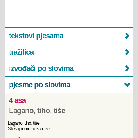
tekstovi pjesama
tražilica
izvođači po slovima
pjesme po slovima
4 asa
Lagano, tiho, tiše
Lagano, tiho, tiše
Slušaj more neko diše