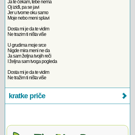
Ja te čekam, tebe nema
Oj iziđi, pa se javi
Jer u tvome oku samo
Moje nebo meni splavi
Dosta mi je da te vidim
Ne trazim ti ništa više
U grudima moje srce
Nigde mira meni ne da
Ja sam željna tvojih reči
I željna sam tvoga pogleda
Dosta mi je da te vidim
Ne tražim ti ništa više
kratke priče