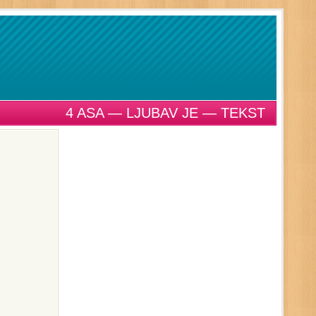
4 ASA — LJUBAV JE — TEKST