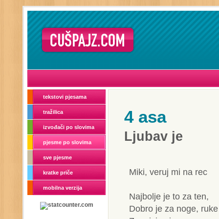
tekstovi pjesama
4 asa
tražilica
izvođači po slovima
Ljubav je
pjesme po slovima
sve pjesme
Miki, veruj mi na rec
kratke priče
mobilna verzija
Najbolje je to za ten,
Dobro je za noge, ruke