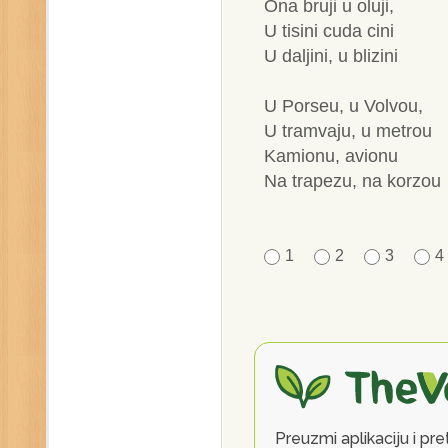
Ona bruji u oluji,
U tisini cuda cini
U daljini, u blizini
U Porseu, u Volvou,
U tramvaju, u metrou
Kamionu, avionu
Na trapezu, na korzou
1
2
3
4