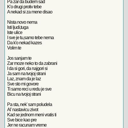
Pa zar da budem sad
K'o drugi protiv tebe
A nekad si za mene disao
Nista novo nema
Isti ljudi,tuga
Iste ulice
I sve je tu,samo tebe nema
Da k'o nekad kazes
Volim te
Jos sanjam te
Zar moze neko to da zabrani
I da si gori, da najgori si
Ja sam na tvojoj strani
Laz, znam da je laz
Sve sto mi govore
Ti samo reci u redu je sve
Bicu na tvojoj strani
Pa sta, nek' sam poludela
Al' nastavicu zivot
Kad se jednom meni vratis ti
Sve bice kao pre
Jer ne racunam vreme