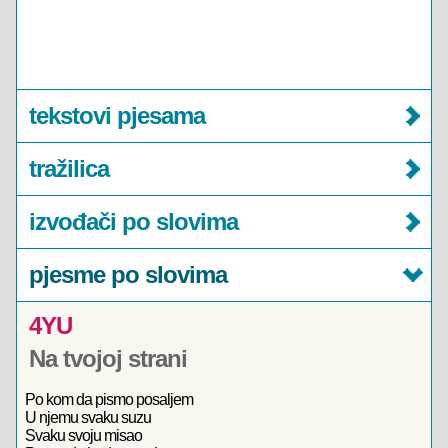
tekstovi pjesama
tražilica
izvođači po slovima
pjesme po slovima
4YU
Na tvojoj strani
Po kom da pismo posaljem
U njemu svaku suzu
Svaku svoju misao