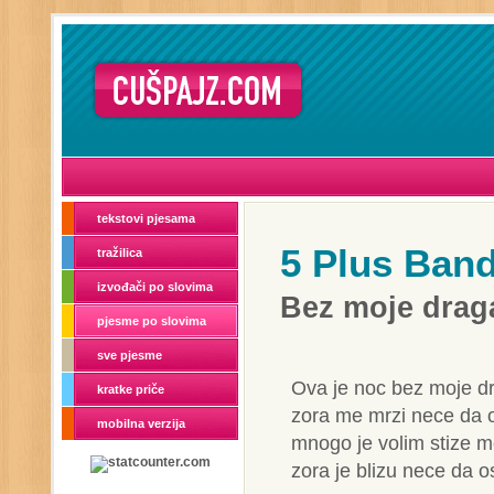
tekstovi pjesama
5 Plus Ban
tražilica
izvođači po slovima
Bez moje drag
pjesme po slovima
sve pjesme
Ova je noc bez moje d
kratke priče
zora me mrzi nece da 
mobilna verzija
mnogo je volim stize m
zora je blizu nece da 