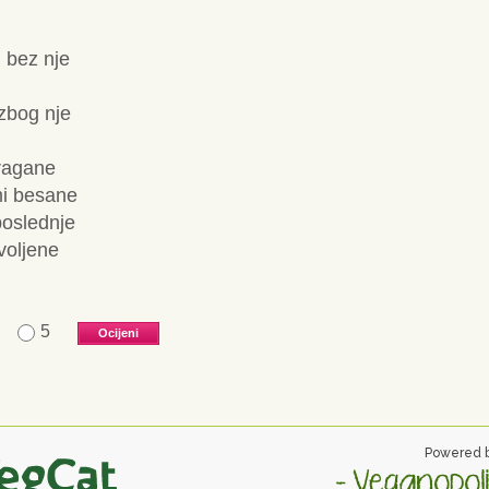
m bez nje
 zbog nje
ragane
mi besane
 poslednje
voljene
5