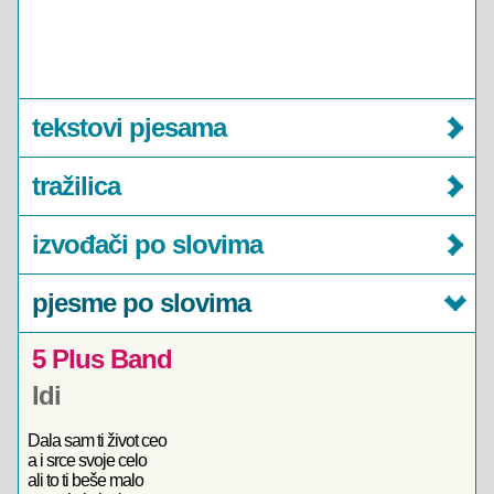
tekstovi pjesama
tražilica
izvođači po slovima
pjesme po slovima
5 Plus Band
Idi
Dala sam ti život ceo
a i srce svoje celo
ali to ti beše malo