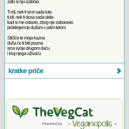
zato si nju izabrao
Ti idi, nek ti srce sada luta
ti idi, nek ti dusa sada skita
kad si me ostavio, zbog nje zaboravio
proklinjem te dušom i celim telom
Stičiće te moja kazna
duša će ti biti prazna
srce svoje drugom daću
i kraj njega uživaću
kratke priče