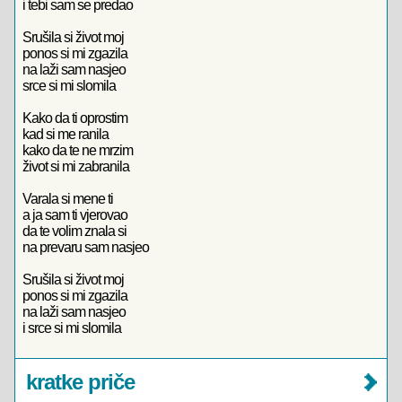
i tebi sam se predao
Srušila si život moj
ponos si mi zgazila
na laži sam nasjeo
srce si mi slomila
Kako da ti oprostim
kad si me ranila
kako da te ne mrzim
život si mi zabranila
Varala si mene ti
a ja sam ti vjerovao
da te volim znala si
na prevaru sam nasjeo
Srušila si život moj
ponos si mi zgazila
na laži sam nasjeo
i srce si mi slomila
kratke priče