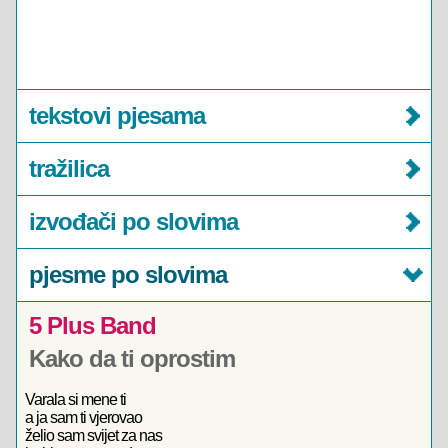
tekstovi pjesama
tražilica
izvođači po slovima
pjesme po slovima
5 Plus Band
Kako da ti oprostim
Varala si mene ti
a ja sam ti vjerovao
želio sam svijet za nas