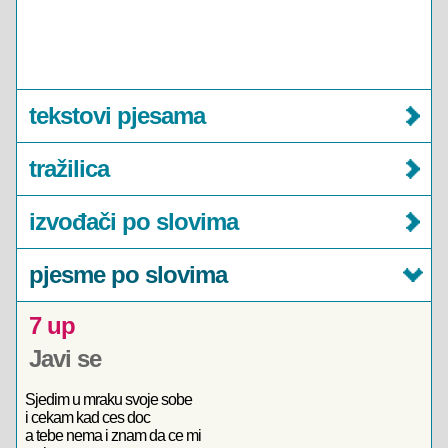
tekstovi pjesama
tražilica
izvođači po slovima
pjesme po slovima
7 up
Javi se
Sjedim u mraku svoje sobe
i cekam kad ces doc
a tebe nema i znam da ce mi