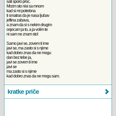
sati sporo proc.
Mrzim sto nisi sa mnom
kad si mi potrebna
ti smatras da je nasa ljubav
jeftina zabava,
a znam da si s nekim drugim
osjecam ja to, a ja volim te
ni sam ne znam sto!
Samo javi se, zovem ti ime
javi se, ma zasto si s njime
kad dobro znas da ne mogu
dan bez tebe ja,
javi se zovem ti ime
javi se
ma zasto si s njime
kad dobro znas da ne mogu sam.
kratke priče