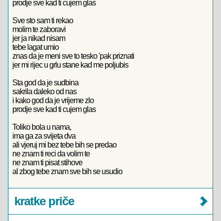
prodje sve kad ti cujem glas
Sve sto sam ti rekao
molim te zaboravi
jer ja nikad nisam
tebe lagat umio
znas da je meni sve to tesko 'pak priznati
jer mi rijec u grlu stane kad me poljubis
Sta god da je sudbina
sakrila daleko od nas
i kako god da je vrijeme zlo
prodje sve kad ti cujem glas
Toliko bola u nama,
ima ga za svijeta dva
ali vjeruj mi bez tebe bih se predao
ne znam ti reci da volim te
ne znam ti pisat stihove
al zbog tebe znam sve bih se usudio
kratke priče