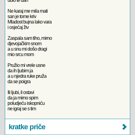
ubio te dan
Ne karaj me mila mati
san je tome kriv
Mladost bujna lako vara
i osjećaj živ
Zaspala sam tiho, mirno
djevojačkim snom
a u snu mi došo dragi
mio srcu mom
Pružio mi vrele usne
da ih ljubim ja
a u njedra ruke pruža
da se poigra
Ili ljubi, il ostavi
da ja mirno spim
poludjeću iskopniću
ne igraj se s tim
kratke priče