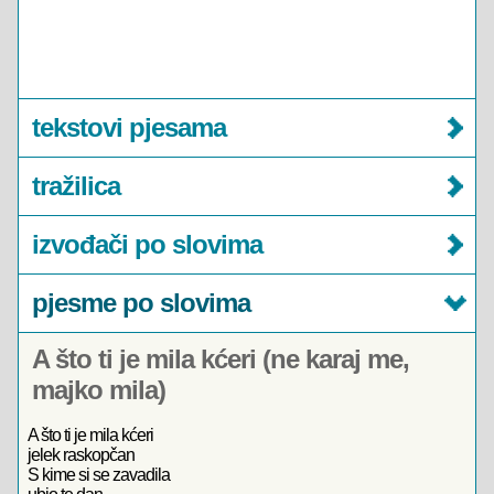
tekstovi pjesama
tražilica
izvođači po slovima
pjesme po slovima
A što ti je mila kćeri (ne karaj me,
majko mila)
A što ti je mila kćeri
jelek raskopčan
S kime si se zavadila