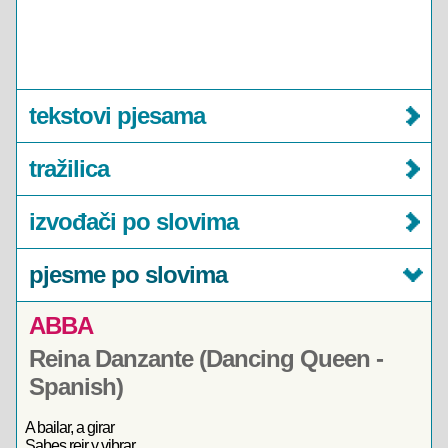
tekstovi pjesama
tražilica
izvođači po slovima
pjesme po slovima
ABBA
Reina Danzante (Dancing Queen -
Spanish)
A bailar, a girar
Sabes reir y vibrar