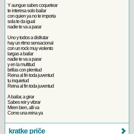
Y aungue sabes coquetear
te interesa solo bailar
con quien ya no te importa
sola te da igual
nadie te va a parar
Uno y todos a disfrutar
hay un ritmo sensacional
con un rock muy violento
largas a bailar
nadie te va a parar
y en la multitud
brillas con plenitud
Reina al fin toda juventud
tu inquietud
Reina al fin toda juventud
A bailar, a girar
Sabes reir y vibrar
Miren bien, alli va
Como una reina ya
kratke priče