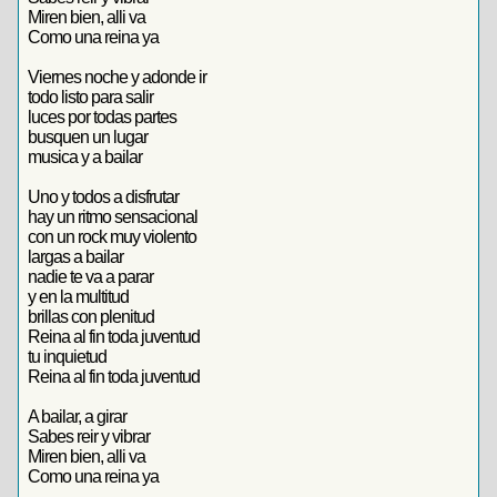
Miren bien, alli va
Como una reina ya
Viernes noche y adonde ir
todo listo para salir
luces por todas partes
busquen un lugar
musica y a bailar
Uno y todos a disfrutar
hay un ritmo sensacional
con un rock muy violento
largas a bailar
nadie te va a parar
y en la multitud
brillas con plenitud
Reina al fin toda juventud
tu inquietud
Reina al fin toda juventud
A bailar, a girar
Sabes reir y vibrar
Miren bien, alli va
Como una reina ya