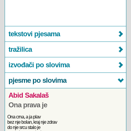
tekstovi pjesama
tražilica
izvođači po slovima
pjesme po slovima
Abid Sakalaš
Ona prava je
Ona crna, a ja plav
bez nje bolan, kraj nje zdrav
do nje srcu stalo je