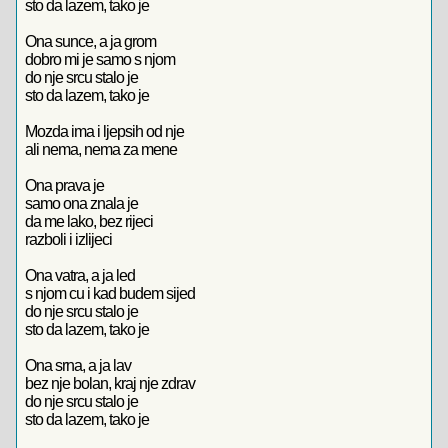
sto da lazem, tako je
Ona sunce, a ja grom
dobro mi je samo s njom
do nje srcu stalo je
sto da lazem, tako je
Mozda ima i ljepsih od nje
ali nema, nema za mene
Ona prava je
samo ona znala je
da me lako, bez rijeci
razboli i izlijeci
Ona vatra, a ja led
s njom cu i kad budem sijed
do nje srcu stalo je
sto da lazem, tako je
Ona srna, a ja lav
bez nje bolan, kraj nje zdrav
do nje srcu stalo je
sto da lazem, tako je