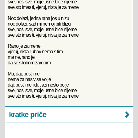
sve, nosi sve, moje usne bice nijeme
sve sto imas ti, vjeruj, nista je za mene
Noc dolazi, jedna rana jos u nizu
noc dolazi, sad mi nemoj biti blizu
sve, nosi sve, moje usne bice nijeme
sve sto imas ti, vjeruj, nista je za mene
Rano je za mene
vjeruj, nista ljubav nema s tim
ma ne, rano je
da se s tobom zarobim
Ma, daj, pusti me
nema za nas vise volje
daj, pusti me, idi, trazi nesto bolje
sve, nosi sve, moje usne bice nijeme
sve sto imas ti, vjeruj, nista je za mene
kratke priče