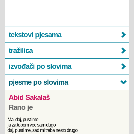
tekstovi pjesama
tražilica
izvođači po slovima
pjesme po slovima
Abid Sakalaš
Rano je
Ma, daj, pusti me
ja za tobom vec sam dugo
daj, pusti me, sad mi treba nesto drugo