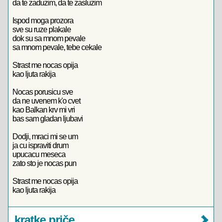
da te zaduzim, da te zasluzim
Ispod moga prozora
sve su ruze plakale
dok su sa mnom pevale
sa mnom pevale, tebe cekale
Strast me nocas opija
kao ljuta rakija
Nocas porusicu sve
da ne uvenem k'o cvet
kao Balkan krv mi vri
bas sam gladan ljubavi
Dodji, mraci mi se um
ja cu ispraviti drum
upucacu meseca
zato sto je nocas pun
Strast me nocas opija
kao ljuta rakija
kratke priče