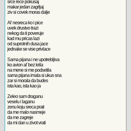
srce rece pokusaj
makar jedan zagrljaj
ziv si covek moras dalje
Al' nesreca ko i pice
uvek drustvo trazi
nekog da ti poveruje
kad mu pricas lazi
od suprotnih dusa jace
jednake se vise privlace
Sama pijana i ne upotrebljiva
ko avion al' bez krila
na mene si me podsetila
sama pijana imala si ukus sna
zar si morala da budes
ista kao, ista kao ja
Zeleo sam draganu
veselu i laganu
zenu koju sreca prati
da me malo nasmeje
da me zagreje
da mi dan u zivot vrati