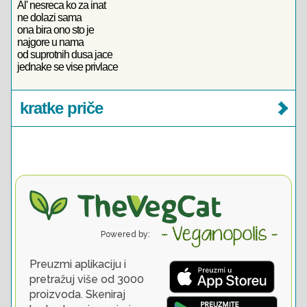
Al' nesreca ko za inat
ne dolazi sama
ona bira ono sto je
najgore u nama
od suprotnih dusa jace
jednake se vise privlace
kratke priče