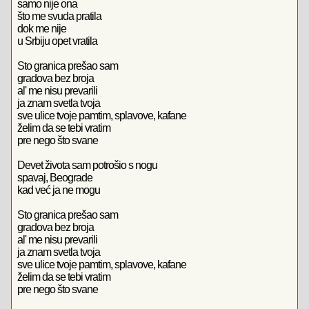
samo nije ona
što me svuda pratila
dok me nije
u Srbiju opet vratila
Sto granica prešao sam
gradova bez broja
al' me nisu prevarili
ja znam svetla tvoja
sve ulice tvoje pamtim, splavove, kafane
želim da se tebi vratim
pre nego što svane
Devet života sam potrošio s nogu
spavaj, Beograde
kad već ja ne mogu
Sto granica prešao sam
gradova bez broja
al' me nisu prevarili
ja znam svetla tvoja
sve ulice tvoje pamtim, splavove, kafane
želim da se tebi vratim
pre nego što svane