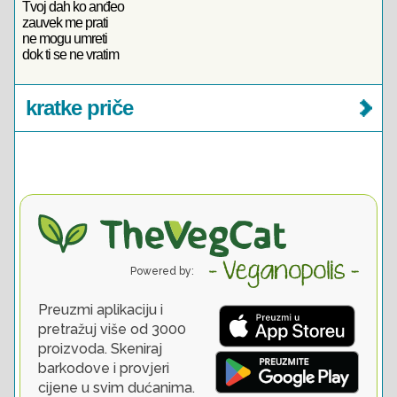
Tvoj dah ko anđeo
zauvek me prati
ne mogu umreti
dok ti se ne vratim
kratke priče