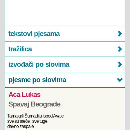
tekstovi pjesama
tražilica
izvođači po slovima
pjesme po slovima
Aca Lukas
Spavaj Beograde
Tama grli Šumadiju ispod Avale
sve su sreće i sve tuge
davno zaspale