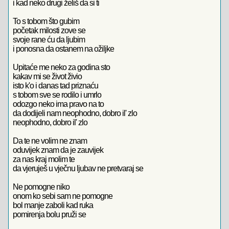
i kad neko drugi želiš da si ti
To s tobom što gubim
početak milosti zove se
svoje rane ću da ljubim
i ponosna da ostanem na ožiljke
Upitaće me neko za godina sto
kakav mi se život živio
isto k'o i danas tad priznaću
s tobom sve se rodilo i umrlo
odozgo neko ima pravo na to
da dodijeli nam neophodno, dobro il' zlo
neophodno, dobro il' zlo
Da te ne volim ne znam
oduvijek znam da je zauvijek
za nas kraj molim te
da vjeruješ u vječnu ljubav ne pretvaraj se
Ne pomogne niko
onom ko sebi sam ne pomogne
bol manje zaboli kad ruka
pomirenja bolu pruži se