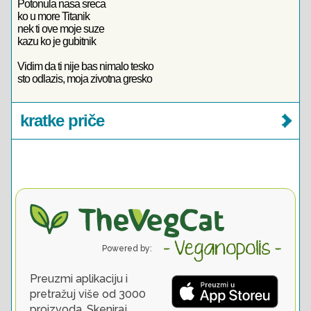
Potonula nasa sreca
ko u more Titanik
nek ti ove moje suze
kazu ko je gubitnik
Vidim da ti nije bas nimalo tesko
sto odlazis, moja zivotna gresko
kratke priče