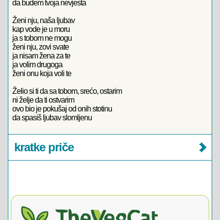
da budem tvoja nevjesta
Ženi nju, naša ljubav
kap vode je u moru
ja s tobom ne mogu
ženi nju, zovi svate
ja nisam žena za te
ja volim drugoga
ženi onu koja voli te
Želio si ti da sa tobom, srećo, ostarim
ni želje da ti ostvarim
ovo bio je pokušaj od onih stotinu
da spasiš ljubav slomljenu
kratke priče