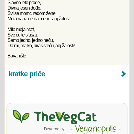
Slavno leto prođe,
Divna jesen dođe.
Svi se momci redom žene,
Moja nana ne da mene, aoj žalosti!
Mila moja mati,
Sve ću te slušati,
Samo jedno, jedno neću,
Da mi, majko, biraš sreću, aoj žalosti!
Bavanište
kratke priče