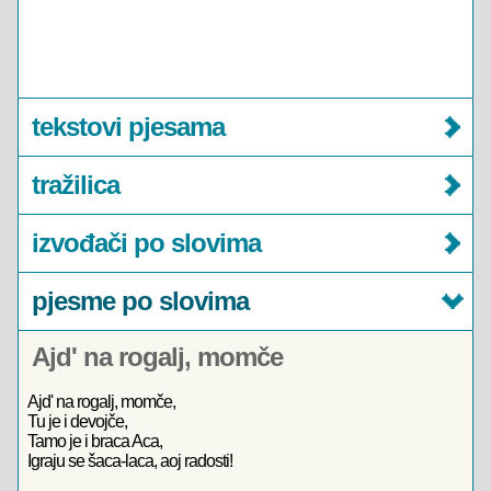
tekstovi pjesama
tražilica
izvođači po slovima
pjesme po slovima
Ajd' na rogalj, momče
Ajd' na rogalj, momče,
Tu je i devojče,
Tamo je i braca Aca,
Igraju se šaca-laca, aoj radosti!