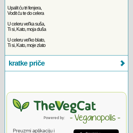
Upalit ću tri fenjera,
Vodit ću te do celera
U celeru vel'ka suša,
Ti si, Kato, moja duša
U celeru vel'ko blato,
Ti si, Kato, moje zlato
kratke priče