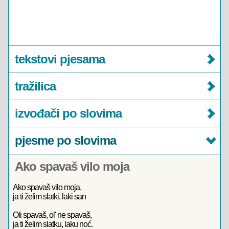
tekstovi pjesama
tražilica
izvođači po slovima
pjesme po slovima
Ako spavaš vilo moja
Ako spavaš vilo moja,
ja ti želim slatki, laki san
Oli spavaš, ol' ne spavaš,
ja ti želim slatku, laku noć.