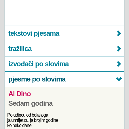
tekstovi pjesama
tražilica
izvođači po slovima
pjesme po slovima
Al Dino
Sedam godina
Poludjecu od bola toga
ja umrijet cu, ja brojim godine
ko neko dane