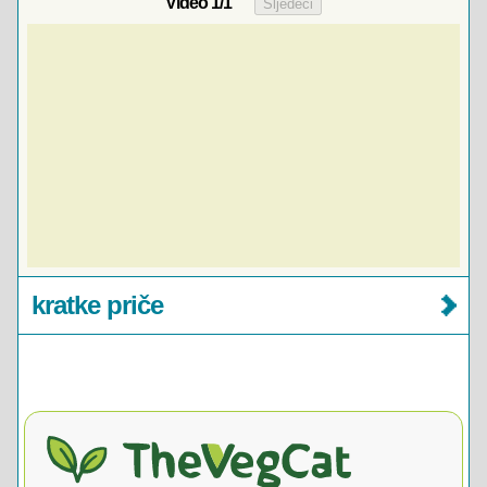
Video
1
/1
kratke priče