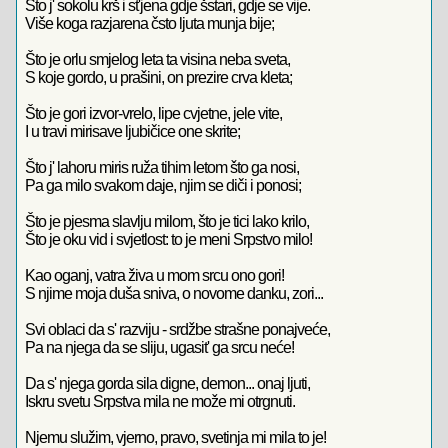
Što j' sokolu krš i st'jena gdje šstari, gdje se vije.
Više koga razjarena čsto ljuta munja bije;
Što je orlu smjelog leta ta visina neba sveta,
S koje gordo, u prašini, on prezire crva kleta;
Što je gori izvor-vrelo, lipe cvjetne, jele vite,
I u travi mirisave ljubičice one skrite;
Što j' lahoru miris ruža tihim letom što ga nosi,
Pa ga milo svakom daje, njim se diči i ponosi;
Što je pjesma slavlju milom, što je tici lako krilo,
Što je oku vid i svjetlost: to je meni Srpstvo milo!
Kao oganj, vatra živa u mom srcu ono gori!
S njime moja duša sniva, o novome danku, zori...
Svi oblaci da s' razviju - srdžbe strašne ponajveće,
Pa na njega da se sliju, ugasit' ga srcu neće!
Da s' njega gorda sila digne, demon... onaj ljuti,
Iskru svetu Srpstva mila ne može mi otrgnuti.
Njemu služim, vjerno, pravo, svetinja mi mila to je!