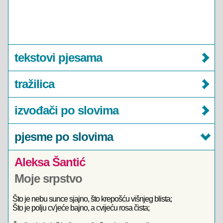
tekstovi pjesama
tražilica
izvođači po slovima
pjesme po slovima
Aleksa Šantić
Moje srpstvo
Što je nebu sunce sjajno, što krepošću višnjeg blista;
Što je polju cv'jeće bajno, a cvijeću rosa čista;