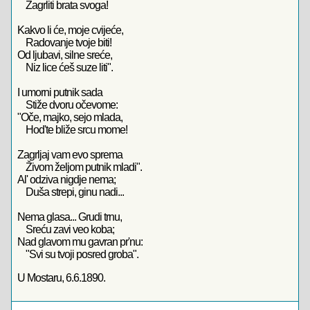
Zagrliti brata svoga!
Kakvo li će, moje cvijeće,
Radovanje tvoje biti!
Od ljubavi, silne sreće,
Niz lice ćeš suze liti".
I umorni putnik sada
Stiže dvoru očevome:
"Oče, majko, sejo mlada,
Hod'te bliže srcu mome!
Zagrljaj vam evo sprema
Živom željom putnik mladi".
Al' odziva nigdje nema;
Duša strepi, ginu nadi...
Nema glasa... Grudi trnu,
Sreću zavi veo koba;
Nad glavom mu gavran pr'nu:
"Svi su tvoji posred groba".
U Mostaru, 6.6.1890.