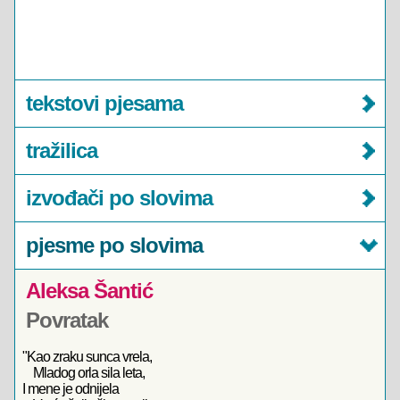
tekstovi pjesama
tražilica
izvođači po slovima
pjesme po slovima
Aleksa Šantić
Povratak
"Kao zraku sunca vrela,
Mladog orla sila leta,
I mene je odnijela