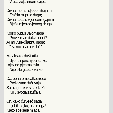
Vruća želja širom svijeta.
Divna moma, šljedom trajnim,
Zračila mi puta duga;
Divna nada s vijencem sjajnim
Bješe mjesto vjernog druga.
Kol'ko puta s vajom jada
Proveo sam takve noći?!
Al' mi uvijek šapnu nada:
"Iza noći dan će doći".
Malaksaloj duši krila
Bijehu njene riječi žarke,
I njezina pjesma mila
Nije bila glasak varke.
Da, peharom slatke sreće
Prelio sam duši vaja:
Sa blagom se sinak kreće
Krilu svoga zavičaja.
Oh, kako ću vesô sada
Ljubit majku, oca moga!
Kako li će seja mlada