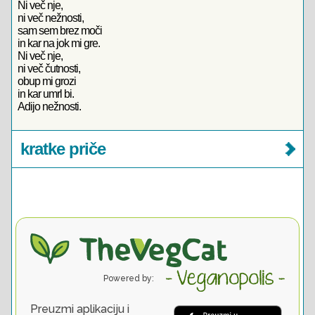
Ni več nje,
ni več nežnosti,
sam sem brez moči
in kar na jok mi gre.
Ni več nje,
ni več čutnosti,
obup mi grozi
in kar umrl bi.
Adijo nežnosti.
kratke priče