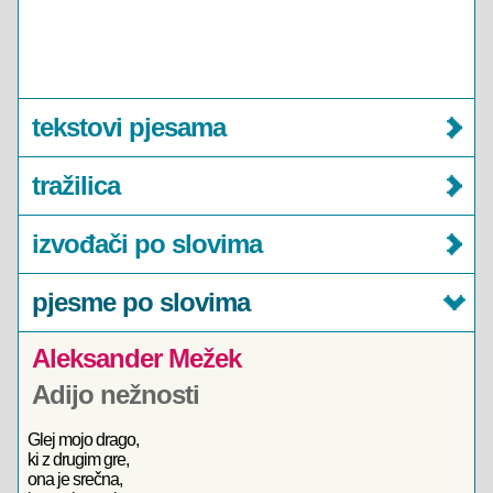
tekstovi pjesama
tražilica
izvođači po slovima
pjesme po slovima
Aleksander Mežek
Adijo nežnosti
Glej mojo drago,
ki z drugim gre,
ona je srečna,