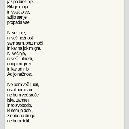
jaz pa brez nje.
Bila je moja
in vsak to ve,
adijo sanje,
propada vse.
Ni več nje,
ni več nežnosti,
sam sem, brez moči
in kar na jok mi gre.
Ni več nje,
ni več čutnosti,
obup mi grozi
in kar umrl bi.
Adijo nežnosti.
Ne bom več ljubil,
ostal bom sam,
ne bom več sreče
iskal zaman.
In to svobodo,
ki sem jo dobil,
z nobeno drugo
ne bom delil.