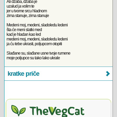
Ali džaba, džaba je
uzalud ja volim te
jer u tvome srcu hladnom
zima stanuje, zima stanuje
Medeni moj, medeni, sladoledu ledeni
šta će meni slatki med
kad je hladan kao led
medeni moj, medeni, sladoledu ledeni
ja ću tebe ukrasti, poljupcem otopiti
Slađane su, slađane usne tvoje rumene
moje poljupce su tako lako ukrale
kratke priče