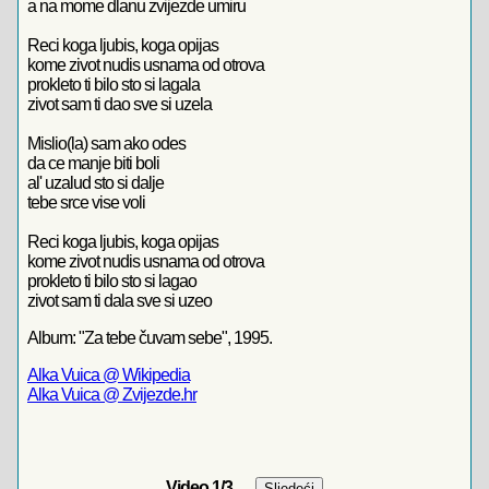
a na mome dlanu zvijezde umiru
Reci koga ljubis, koga opijas
kome zivot nudis usnama od otrova
prokleto ti bilo sto si lagala
zivot sam ti dao sve si uzela
Mislio(la) sam ako odes
da ce manje biti boli
al' uzalud sto si dalje
tebe srce vise voli
Reci koga ljubis, koga opijas
kome zivot nudis usnama od otrova
prokleto ti bilo sto si lagao
zivot sam ti dala sve si uzeo
Album: "Za tebe čuvam sebe", 1995.
Alka Vuica @ Wikipedia
Alka Vuica @ Zvijezde.hr
Video
1
/3