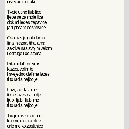
osjecam u zraku
Tvoje usne ljubilice
ljepe se za moje lice
dok mi jedes trepavice
ja ti pricam besmislice
Oko nas je gola tama
fina, njezna, tiha tama
sakriva nas svojim velom
i od tuge i od srama
Pitam dal' me volis
kazes, volim te
i svejedno dal' me lazes
ti to radis najbolje
Lazi, lazi, lazi me
ti me lazes najbolje
ljubi, ljubi, ljubi me
ti to radis najbolje
Tvoje ruke mazilice
kao neka krila ptice
grle me ko zastitnice