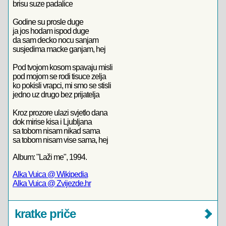
brisu suze padalice
Godine su prosle duge
ja jos hodam ispod duge
da sam decko nocu sanjam
susjedima macke ganjam, hej
Pod tvojom kosom spavaju misli
pod mojom se rodi tisuce zelja
ko pokisli vrapci, mi smo se stisli
jedno uz drugo bez prijatelja
Kroz prozore ulazi svjetlo dana
dok mirise kisa i Ljubljana
sa tobom nisam nikad sama
sa tobom nisam vise sama, hej
Album: "Laži me", 1994.
Alka Vuica @ Wikipedia
Alka Vuica @ Zvijezde.hr
kratke priče