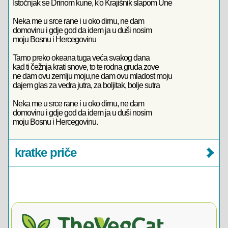
Istočnjak se Drinom kune, k'o Krajišnik slapom Une
Neka me u srce rane i u oko dirnu, ne dam
domovinu i gdje god da idem ja u duši nosim
moju Bosnu i Hercegovinu
Tamo preko okeana tuga veća svakog dana
kad ti čežnja krati snove, to te rodna gruda zove
ne dam ovu zemlju moju,ne dam ovu mladost moju
dajem glas za vedra jutra, za boljitak, bolje sutra
Neka me u srce rane i u oko dirnu, ne dam
domovinu i gdje god da idem ja u duši nosim
moju Bosnu i Hercegovinu.
kratke priče