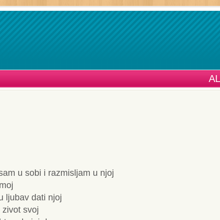
A
sam u sobi i razmisljam u njoj
 moj
ljubav dati njoj
 zivot svoj