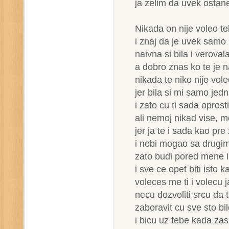
ja zelim da uvek osta
Nikada on nije voleo t
i znaj da je uvek samo
naivna si bila i verova
a dobro znas ko te je 
nikada te niko nije vole
jer bila si mi samo jed
i zato cu ti sada oprosti
ali nemoj nikad vise, m
jer ja te i sada kao pre
i nebi mogao sa drugim
zato budi pored mene i 
i sve ce opet biti isto k
voleces me ti i volecu j
necu dozvoliti srcu da 
zaboravit cu sve sto bi
i bicu uz tebe kada za