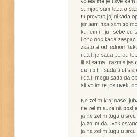
volela me je i sve sam
sumjao sam tada a sa
tu prevara joj nikada op
jer sam nas sam se mol
kunem i nju i sebe od t
i ono noc kada zaspao
zasto si od jednom tak
i da li je sada pored t
ili si sama i razmislja
da li bih i sada ti otisl
i da li mogu sada da opr
ali volim te jos uvek, d
Ne zelim kraj nase ljub
ne zelim suze nit pos
ja ne zelim tugu u src
ja zelim da uvek osta
ja ne zelim tugu u src