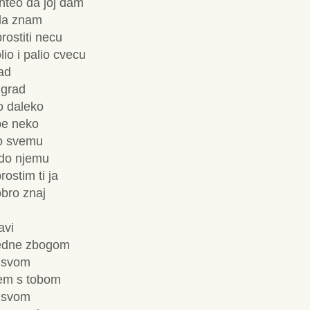
 hteo da joj dam
da znam
rostiti necu
io i palio cvecu
ad
 grad
o daleko
ebe neko
s o svemu
a do njemu
ostim ti ja
obro znaj
avi
ljedne zbogom
u svom
nem s tobom
u svom