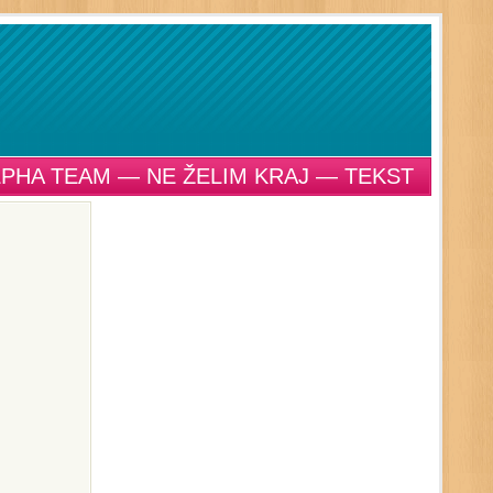
LPHA TEAM — NE ŽELIM KRAJ — TEKST