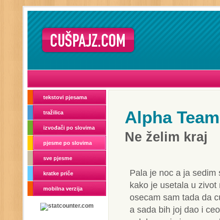
tekstovi pjesama
Alpha Team
tražilica
izvođači po slovima
Ne želim kraj
pjesme po slovima
sve pjesme
Pala je noc a ja sedim 
kratke priče
kako je usetala u zivot
mobilna verzija
osecam sam tada da cu 
a sada bih joj dao i ceo