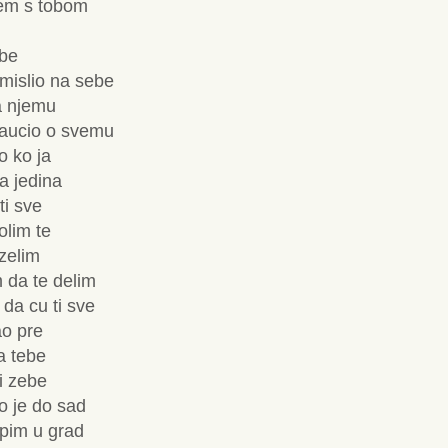
nem s tobom
ebe
 mislio na sebe
la njemu
naucio o svemu
o ko ja
na jedina
ti sve
olim te
 zelim
 da te delim
da cu ti sve
ao pre
a tebe
ti zebe
lo je do sad
spim u grad