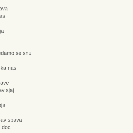
pava
las
ja
redamo se snu
eka nas
lave
v sjaj
oja
bav spava
 doci