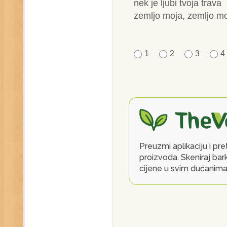
nek je ljubi tvoja trava
zemljo moja, zemljo mo
1
2
3
4