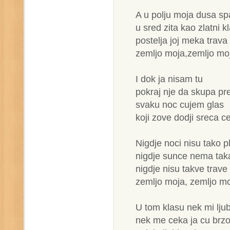
A u polju moja dusa s
u sred zita kao zlatni k
postelja joj meka trava
zemljo moja,zemljo mo
I dok ja nisam tu
pokraj nje da skupa p
svaku noc cujem glas
koji zove dodji sreca c
Nigdje noci nisu tako p
nigdje sunce nema taka
nigdje nisu takve trave
zemljo moja, zemljo m
U tom klasu nek mi lju
nek me ceka ja cu brzo