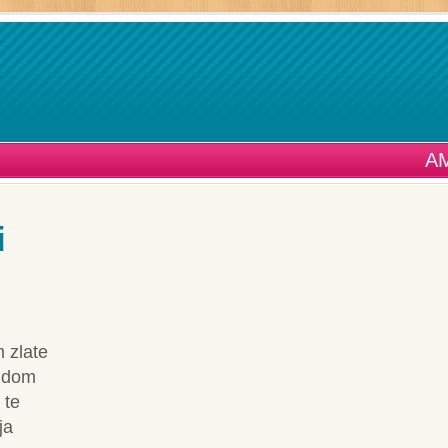
A
i
m zlate
i dom
 te
ja