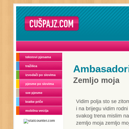
tekstovi pjesama
Ambasador
tražilica
izvođači po slovima
Zemljo moja
pjesme po slovima
sve pjesme
Vidim polja sto se zito
kratke priče
i na brijegu vidim rodn
mobilna verzija
svakog trena mislim na
zemljo moja zemljo mo