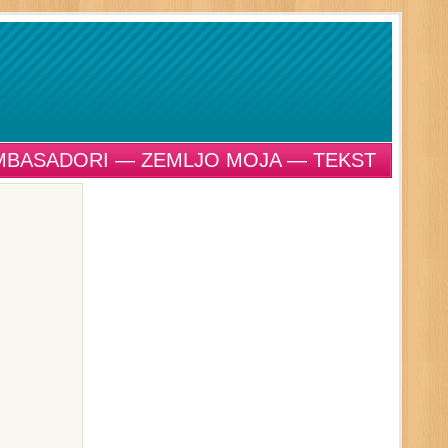
MBASADORI — ZEMLJO MOJA — TEKST