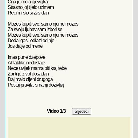
Ona je moja djevojka
Strasno joj tijelo uzimam
Reci mi sto si zavidan
Mozes kupiti sve, samo nju ne mozes
Za svoju ljubav sam izbori se
Mozes kupiti sve, samo nju ne mozes
Dodaj gas i odlazi od nje
Jos dalje od mene
Imas pune dzepove
Al' taktike nedostaje
Nece uvijek mama biti kraj tebe
Zar ti je zivot dosadan
Daj malo cijeni drugoga
Postuj pravila, smanji dozivljaj
Video
1
/3