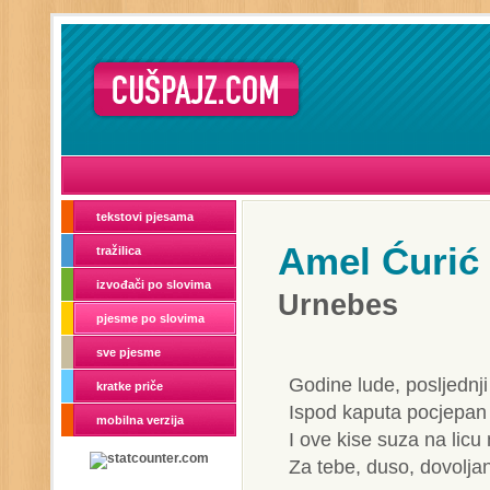
tekstovi pjesama
Amel Ćurić
tražilica
izvođači po slovima
Urnebes
pjesme po slovima
sve pjesme
Godine lude, posljednj
kratke priče
Ispod kaputa pocjepan
mobilna verzija
I ove kise suza na lic
Za tebe, duso, dovolja