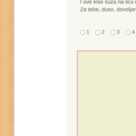
I ove kise suza na lic
Za tebe, duso, dovolja
1
2
3
4