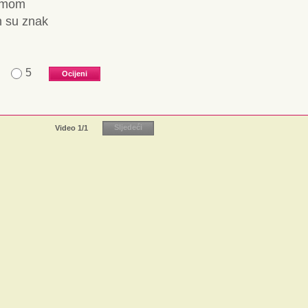
u mom
n su znak
5
Video
1
/1