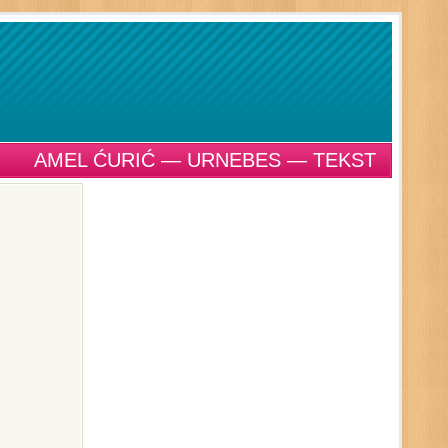
AMEL ĆURIĆ — URNEBES — TEKST