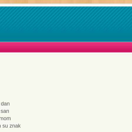
i dan
 san
u mom
n su znak