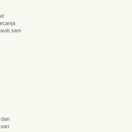
ad
jecanja
aviti sam
i dan
 san