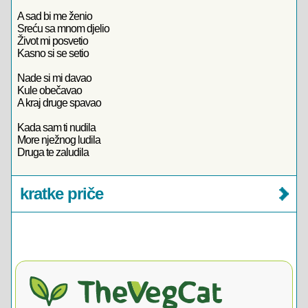
A sad bi me ženio
Sreću sa mnom djelio
Život mi posvetio
Kasno si se setio
Nade si mi davao
Kule obečavao
A kraj druge spavao
Kada sam ti nudila
More nježnog ludila
Druga te zaludila
kratke priče