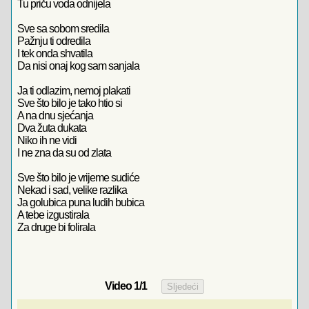
Tu priču voda odnijela
Sve sa sobom sredila
Pažnju ti odredila
I tek onda shvatila
Da nisi onaj kog sam sanjala
Ja ti odlazim, nemoj plakati
Sve što bilo je tako htio si
A na dnu sjećanja
Dva žuta dukata
Niko ih ne vidi
I ne zna da su od zlata
Sve što bilo je vrijeme sudiće
Nekad i sad, velike razlika
Ja golubica puna ludih bubica
A tebe izgustirala
Za druge bi folirala
Video
1
/1