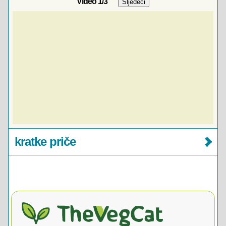
Video
1
/3
kratke priče