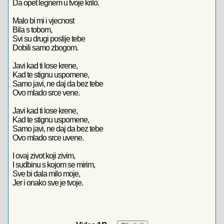
Da opet legnem u tvoje krilo.
Malo bi mi i vjecnost
Bila s tobom,
Svi su drugi poslije tebe
Dobili samo zbogom.
Javi kad ti lose krene,
Kad te stignu uspomene,
Samo javi, ne daj da bez tebe
Ovo mlado srce vene.
Javi kad ti lose krene,
Kad te stignu uspomene,
Samo javi, ne daj da bez tebe
Ovo mlado srce uvene.
I ovaj zivot koji zivim,
I sudbinu s kojom se mirim,
Sve bi dala milo moje,
Jer i onako sve je tvoje.