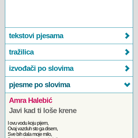
tekstovi pjesama
tražilica
izvođači po slovima
pjesme po slovima
Amra Halebić
Javi kad ti loše krene
I ovu vodu koju pijem,
Ovaj vazduh sto ga disem,
Sve bih dala moje milo,